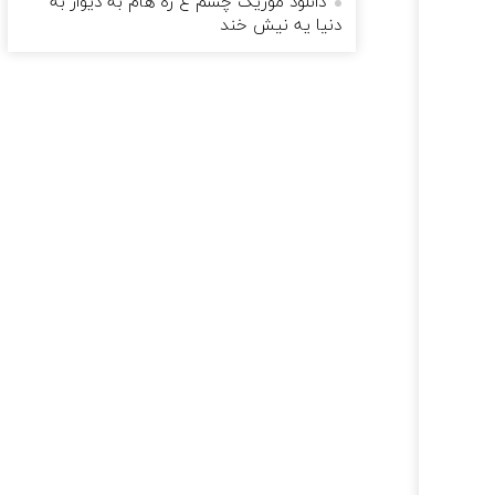
دانلود موزیک چشم غ ره هام به دیوار به
دنیا یه نیش خند