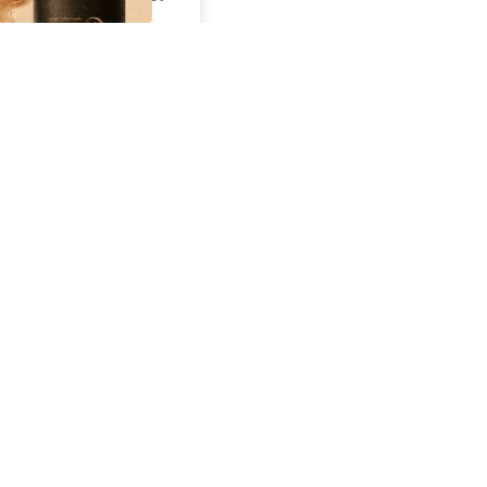
از سراسر وب
فروش خودروی شما به
ه
بهترین قیمت بازار ✅
ط
ق
⏳فرصت محدود!!
3000گیگ اینترنت خانگی
ه
180 روزه فقط 600
هزارتومان!!
تک آهنگ