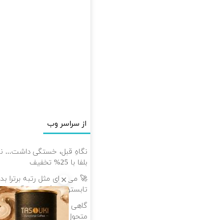
از سراسر وب
نگاهِ قبل، خستگی داشت... نگا
بلفا با 25% تخفیف
🚀 می‌خوای مثل رتبه برترا ب
تابستون رایگان ماز 📚
گاهی فقط یک تغییر کوچیک، 
متحول کنه 💚 تغییر طبیعی