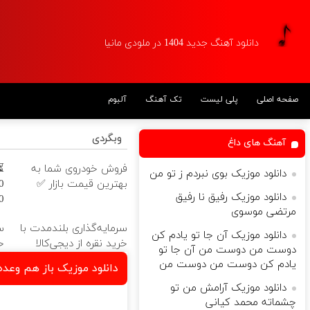
دانلود آهنگ جدید 1404 در ملودی مانیا
صفحه اصلی
پلی لیست
تک آهنگ
آلبوم
وبگردی
آهنگ های داغ
فروش خودروی شما به
⏳
دانلود موزیک بوی نبردم ز تو من
بهترین قیمت بازار ✅
دانلود موزیک رفیق نا رفیق
مرتضی موسوی
ه
سرمایه‌گذاری بلندمدت با
س
دانلود موزیک آن جا تو یادم کن
خرید نقره از دیجی‌کالا
خ
دوست من دوست من آن جا تو
یادم کن دوست من دوست من
دانلود موزیک باز هم وعده
دانلود موزیک آرامش من تو
د
چشماته محمد کیانی