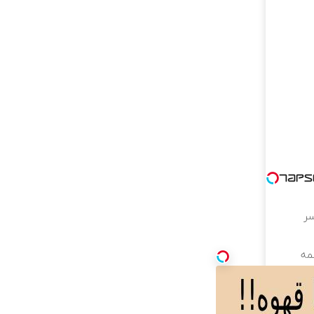
مه
فروش