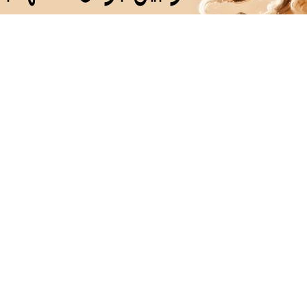
دانلود آهنگ با کیفیت اصلی
دانلود آهنگ با کیفیت 128
مه‌چیز برای کمپینگ و
پژو پارس خودتو گذاشتی
لوازم کمپینگ ب
بیعت‌گردی؛ با بهترین
برای فروش؟ اینجا به راحتی
ویژه؛ آماده یک 
یمت از دیجی‌کالا
بفروش
متفاوت شو
❗❗200 میلیون وام❗❗ با احراز
سرمایه گذاری امن با طلا و
❗❗200 میلیون 
ویت در آبان تتر
نقره دیجی کالا
احراز هویت در آب