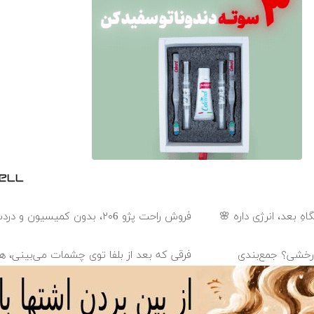
هِ بعد، انرژی داره 🌸
فروش راحت پژو ۲۰6، بدون کمیسیون و دردسر
درخشی؟ جمع‌بندی
فرقی که بعد از بلفا توی چشمات می‌بینی، ه
متوجه میشن ✨
می‌تونه کل چهرتو
ابنجا ماشین شاهین خودتو سریع و راحت ب