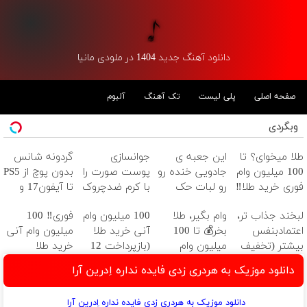
دانلود آهنگ جدید 1404 در ملودی مانیا
صفحه اصلی
پلی لیست
تک آهنگ
آلبوم
وبگردی
طلا میخوای؟ تا
این جعبه ی
جوانسازی
گردونه شانس
100 میلیون وام
جادویی خنده رو
پوست صورت را
بدون پوچ از PS5
فوری خرید طلا‼️
رو لبات حک
با کرم ضدچروک
تا آیفون17 و
میکنه
آلمانی تجربه
بیت کوین 🔥
لبخند جذاب تر،
وام بگیر، طلا
100 میلیون وام
فوری‼️ 100
خرید40%تخفیف
کنید!
اعتمادبنفس
بخر💰 تا 100
آنی خرید طلا
میلیون وام آنی
بیشتر (تخفیف
میلیون وام
(بازپرداخت 12
خرید طلا
تا امشب)
فوری بدون
ماهه)
دانلود موزیک به هردری زدی فایده نداره اِدرین آرا
ضامن
دانلود موزیک به هردری زدی فایده نداره اِدرین آرا