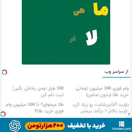
از سراسر وب
وام فوری 100 میلیون تومانی
100 هزار تومن پاداش بگیر |
خرید طلا (بدون ضامن)
ثبت نام کن
بازدید آنلاین‌شاپت رو زیاد کن،
طلا میخوای؟ تا 100 میلیون وام
بازدید بالاتر = درآمد بیشتر
فوری خرید طلا‼️
داری از نوسان بازار جا میمونی!!!!
100 میلیون وام آنی خرید طلا
وام بگیر، طلا بخر💰
(بازپرداخت 12 ماهه)