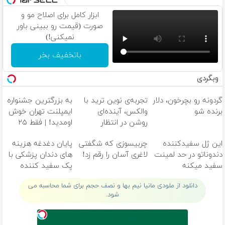
ابزار کامل برای اصلاح مو و
صورت (قیمت رو ببینی باور
نمیکنی!)
باتخفیف بخر
وبگردی
گردونه رو بچرخون، دلار
تجربه‌ی نوین ترید با
به بزرگترین جشنواره
برنده شو
والکس، آینده‌ای
ایمپلنت تهران خوش
روشن در انتظار
اومدید! | فقط ۲۵
شماست
میلیون !
این ژل سفیدکننده
چربیسوزی که شگفتی
پایان دغدغه هزینه
دندوناتو در حد لمینت
لاغری آسان را رقم زد!
های دندان پزشکی با
سفید میکنه
پک سفید کننده
(40%تخفیف)
خانگی
دانلود از ملودی مانیا نیم بها و نصف حجم برای شما محاسبه می
شود.