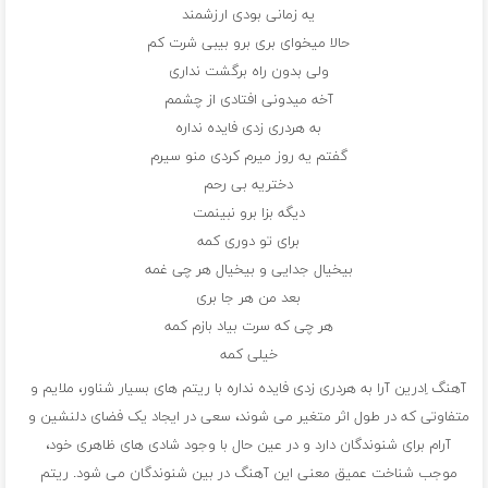
یه زمانی بودی ارزشمند
حالا میخوای بری برو بیبی شرت کم
ولی بدون راه برگشت نداری
آخه میدونی افتادی از چشمم
به هردری زدی فایده نداره
گفتم یه روز میرم کردی منو سیرم
دختریه بی رحم
دیگه بزا برو نبینمت
برای تو دوری کمه
بیخیال جدایی و بیخیال هر چی غمه
بعد من هر جا بری
هر چی که سرت بیاد بازم کمه
خیلی کمه
آهنگ اِدرین آرا به هردری زدی فایده نداره با ریتم های بسیار شناور، ملایم و
متفاوتی که در طول اثر متغیر می شوند، سعی در ایجاد یک فضای دلنشین و
آرام برای شنوندگان دارد و در عین حال با وجود شادی های ظاهری خود،
موجب شناخت عمیق معنی این آهنگ در بین شنوندگان می شود. ریتم