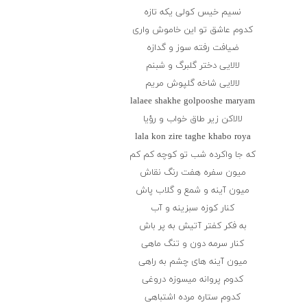
نسیم خیس كولی یكه تازه
كدوم عاشق تو این خاموش واری
ضیافت رفته سوز و گدازه
لالایی دختر گلبرگ و شبنم
لالایی شاخه گلپوش مریم
lalaee shakhe golpooshe maryam
لالاكن زیر طاق خواب و رؤیا
lala kon zire taghe khabo roya
كه جا واكرده شب تو كوچه كم كم
میون سفره هفت رنگ نقاش
میون آینه و شمع و گلاب پاش
كنار كوزه سبزینه و آب
به فكر كفتر آتیش به پر باش
كنار سرمه دون و تنگ ماهی
میون آینه های چشم به راهی
كدوم پروانه میسوزه دروغی
كدوم ستاره مرده اشتباهی