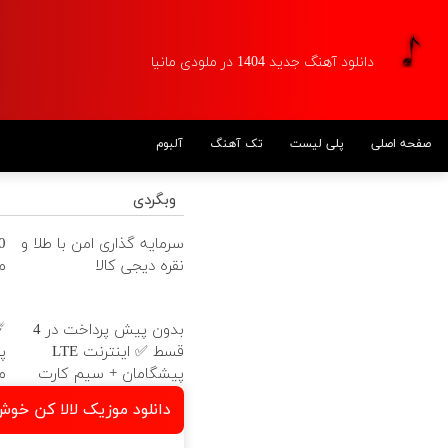
دانلود آهنگ جدید 1404 در ملودی مانیا
صفحه اصلی
پلی لیست
تک آهنگ
آلبوم
وبگردی
آهنگ های داغ
سرمایه گذاری امن با طلا و
دانلود موزیک نمیره از دنیای تو
نقره دیجی کالا
ماه
مجید پورشریف
دانلود موزیک گندم کشتزاران
چاره درد من شو
بدون پیش پرداخت در 4
قسط ✅ اینترنت LTE
دانلود موزیک زیاد شدی دور دلم
پیشگامان + سیم کارت
ماه
تنگه واسه چشمای مشکی ماهان
رایگان
دانلود موزیک لالا كن خو
دانلود موزیک سنگ فرش یاشا