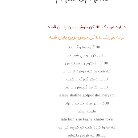
دانلود موزیک لالا كن خوش ترین پایان قصه
ترانه موزیک لالا كن خوش ترین پایان قصه
لالا لالا گل خوشرنگ بیتا
لالایی كن رو بال شعر بابا
لالا كن دخترم رو سینه من
كه شب رد شه دوباره از سر ما
لالایی دختر گلبرگ و شبنم
لالایی شاخه گلپوش مریم
lalaee shakhe golpooshe maryam
لالاكن زیر طاق خواب و رؤیا
ملودی مانیا
lala kon zire taghe khabo roya
كه جا وا كرده شب تو كوچه كم كم
لالا لالا كه بارون دلنوازه