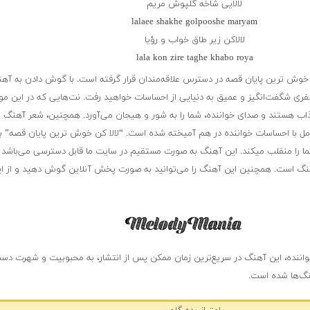
لالایی شاخه گلپوش مریم
lalaee shakhe golpooshe maryam
لالاكن زیر طاق خواب و رؤیا
lala kon zire taghe khabo roya
 خوش ترین پایان قصه در دسترس علاقه‌مندان قرار گرفته است. با گوش دادن به آهن
ری شگفت‌انگیز و عمیق به دنیایی از احساسات خواهید رفت. نت‌هایی که در این مو
جذاب هستند و صدای خواننده، شما را به شور و هیجان می‌آورد. همچنین، شعر آهنگ لا
ل با احساسات خواننده در هم آمیخته شده است. “لالا كن خوش ترین پایان قصه” ب
 را منقلب میکند. این آهنگ به صورت مستقیم در سایت ما قابل دسترسی می‌باشد 
هنگ است. همچنین این آهنگ را می‌توانید به صورت پخش آنلاین گوش دهید و از ای
واننده، این آهنگ در سریع‌ترین زمان ممکن پس از انتشار، به محبوبیت و شهرت دست
هنگ‌ها شده است.