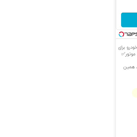
درو برای
 موتور✅
تر. همین