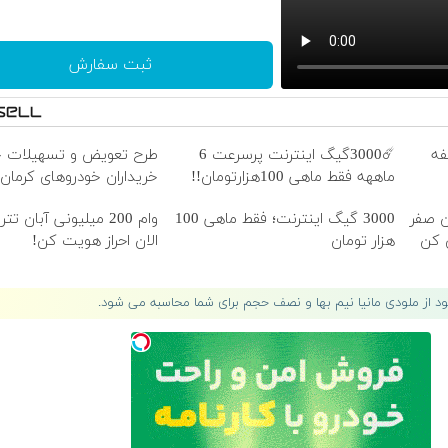
ثبت سفارش
وقفه
☄️3000گیگ اینترنت پرسرعت 6
طرح تعویض و تسهیلات خو
ماههه فقط ماهی 100هزارتومان!!
خریداران خودروهای کرمان
ن صفر
3000 گیگ اینترنت؛ فقط ماهی 100
وام 200 میلیونی آبان ت
ض کن
هزار تومان
الان احراز هویت کن!
لود از ملودی مانیا نیم بها و نصف حجم برای شما محاسبه می شود.