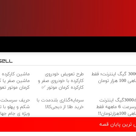
3000 گیگ اینترنت؛ فقط
طرح تعویض خودروی
ماشین کارکرده رو
ی 100 هزار تومان
کارکرده با خودروی صفر و
ماشین صفر یا کا
کارکرده کرمان موتور ✅
کرمان موتور ت
☄️3000گیگ اینترنت
سرمایه‌گذاری بلندمدت با
حریف سرسخت چ
پرسرعت 6 ماههه فقط
خرید طلا از دیجی‌کالا
شکم و پهلو با 
ی 100هزارتومان!!
ویژه ی جام جها
ش ترین پایان قصه