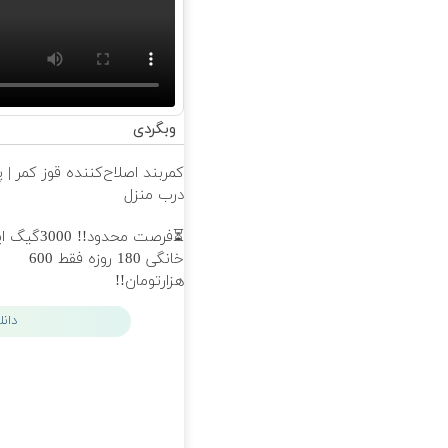
وبگردی
کمربند اصلاح‌کننده قوز کمر | 
درب منزل
⏳فرصت محدود!! 0
خانگی 180 روزه فقط 600
هزارتومان!!
دان