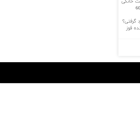
رنت خانگی
ه فقط 600
د گرفتی؟
ده قوز