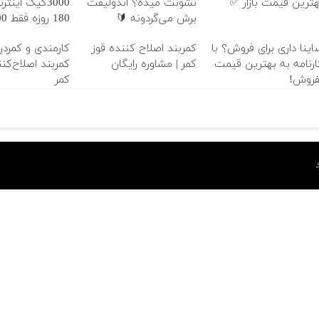
هترین قیمت بازار ✅
نشونت میده؟ اندولیفت
3000گیگ اینت
برش می‌گردونه 🔰
180 روز
هزارتومان!!
اینا داری برای فروش؟ با
کمربند اصلاح کننده قوز
کارمندی و کمردر
ارنامه به بهترین قیمت
کمر | مشاوره رایگان
کمربند اصلاح‌کنن
فروش!
کمر