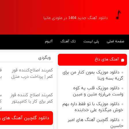
دانلود آهنگ جدید 1404 در ملودی مانیا
صفحه اصلی
پلی لیست
تک آهنگ
آلبوم
وبگردی
آهنگ های داغ
کمربند اصلاح‌کننده قوز
ف
دانلود موزیک بمون کنار من برای
کمر | پرداخت درب منزل
ب
گریه بسه وینا
دانلود موزیک قلب یه کوه
واست می‌لرزه متین و مبین
کمربند اصلاح کننده قوز
س
کمر برای کار با کامپیتور
ک
دانلود موزیک با تو فقط داره بهم
ب
خوش میگذره علی خدابنده
دانلود گلچین آهنگ های ر
دانلود گلچین آهنگ های امیر
حاسین