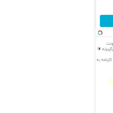
ونت
ردونه 🔰
کارنامه به