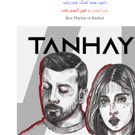
دانلود همه آهنگ های راشد
پلی لیست و
فول آلبوم راشد
Best Playlist of Rashed