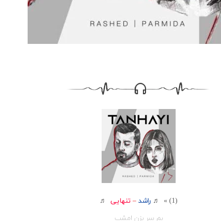
(1) » ♬
راشد
–
تنهایی
♬
بم سر بزن امشب