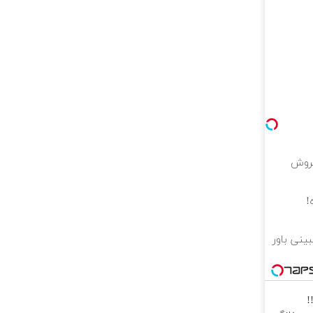
فروش
ینی باور
!