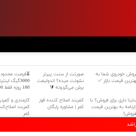
روش خودروی شما به
صورتت از سنت پیرتر
⏳فرصت محدود!
هترین قیمت بازار ✅
نشونت میده؟ اندولیفت
3000گیگ اینت
برش می‌گردونه 🔰
180 روز
هزارتومان!!
اینا داری برای فروش؟ با
کمربند اصلاح کننده قوز
کارمندی و کمردر
ارنامه به بهترین قیمت
کمر | مشاوره رایگان
کمربند اصلاح‌کنن
فروش!
کمر
اشد