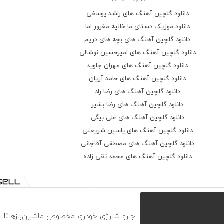
نمیدونم تا ابد بودن بود
دانلود گلچین آهنگ های راشد یوسفی
دروغ من یا تو
دانلود موزیک دستای ما خالیه مغرور اما
تو فالش ترین آهنگم شدی
دانلود گلچین آهنگ های بچه های دریم
کوک هر سازو
دانلود گلچین آهنگ های امیرحسین نوشالی
یا عبور هر جا شد
دانلود گلچین آهنگ های مهران جاوید
ظهور دستاتو
دانلود گلچین آهنگ های حامد آریان
که شد قطره های
دانلود گلچین آهنگ های رضا راد
رشته های
دانلود گلچین آهنگ های رضا بشیر
خون رگ هامو
دانلود گلچین آهنگ های علی بیگی
توی عمق قلبت حبس کردی این
دانلود گلچین آهنگ های یاسین شریعتى
سکوت فریادو
دانلود گلچین آهنگ های مصطفی آقاجانی
نبودنم شد
دانلود گلچین آهنگ های محمد تقی زاده
اشک اون که
موند و تنها شد
توی دریا گم
تنم یه آرزو
نترس از آسمون
جارو شارژی خودرو، مخصوص ماشین‌باز‌ها!! 
بدون حالم اینجا آرومه