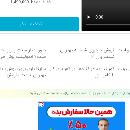
تخفیف: فقط 1,499,000
تنم یه آرزو نترس از آسمون
راهی نیس از خاکم تا خونه
باتخفیف بخر
پرداخت
فروش خودروی شما به بهترین
صورتت از سنت پیرتر نش
قیمت بازار ✅
میده؟ اندولیفت برش می‌گ
300گیگ اینترنت
کمربند اصلاح کننده قوز کمر برای کار
ساینا داری برای فروش؟ با 
با کامپیتور
بهترین قیمت بفروش!
لود از ملودی مانیا نیم بها و نصف حجم برای شما محاسبه می شود.