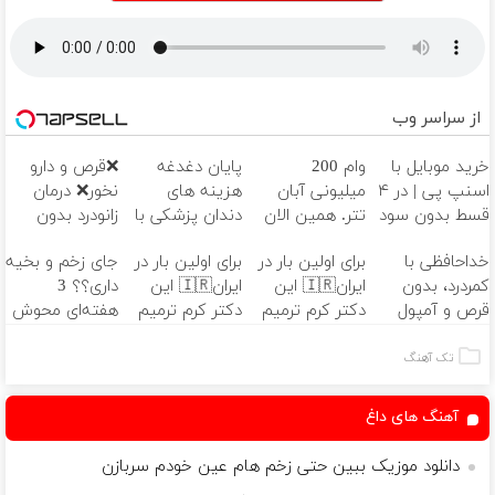
از سراسر وب
خرید موبایل با
وام 200
پایان دغدغه
❌قرص‌ و دارو
اسنپ پی | در ۴
میلیونی آبان
هزینه های
نخور❌ درمان
قسط بدون سود
تتر. همین الان
دندان پزشکی با
زانودرد بدون
و کارمزد!
احراز هویت کن!
پک سفید
قرص
خداحافظی با
برای اولین بار در
برای اولین بار در
جای زخم و بخیه
کننده خانگی
کمردرد، بدون
ایران🇮🇷 این
ایران🇮🇷 این
داری؟؟ 3
قرص و آمپول
دکتر کرم ترمیم
دکتر کرم ترمیم
هفته‌ای محوش
کننده 23 روزه
کننده 23 روزه
کن!
ساخت!
ساخت!
تک آهنگ
آهنگ های داغ
دانلود موزیک ببین حتی زخم هام عین خودم سربازن