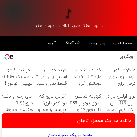
دانلود آهنگ جدید 1404 در ملودی مانیا
صفحه اصلی
پلی لیست
تک آهنگ
آلبوم
وبگردی
میخوای کمر
کمر درد شدید
خرید موبایل با
ایمپلنت کره‌ای
دردت رو بدون
داری؟ تو خونه
اسنپ پی | در ۴
درجه یک فقط 6
قرص برای
درمانش کن
قسط بدون سود
میلیون تومن ❗
همیشه خوب
(◂پرسش‌نامه رو
و کارمزد!
برای اولین بار در
گردونه شانس
آخرین باری که
جای زخم و بخیه
کنی؟
پرکن)
ایران🇮🇷 این
بدون پوچ از PS5
درد کمر داری!
داری؟؟ 3
(◂پرسش‌نامه رو
دکتر کرم ترمیم
تا آیفون17 و
◗پرسش‌نامه رو
هفته‌ای محوش
پر کن)
کننده 23 روزه
بیت کوین 🔥
پر کن◖
کن!
دانلود موزیک معجزه تاجان
ساخت!
دانلود موزیک معجزه تاجان