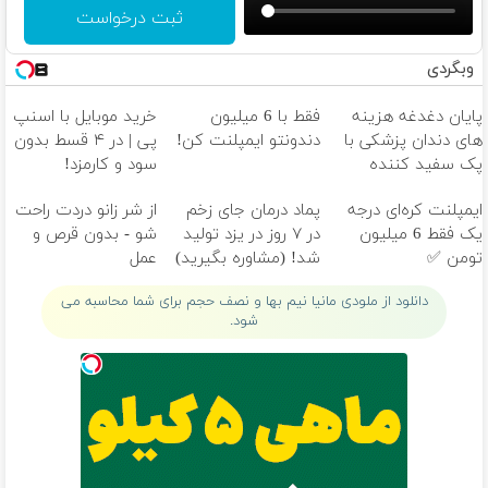
ثبت درخواست
وبگردی
پایان دغدغه هزینه
فقط با 6 میلیون
خرید موبایل با اسنپ
های دندان پزشکی با
دندونتو ایمپلنت کن!
پی | در ۴ قسط بدون
پک سفید کننده
سود و کارمزد!
خانگی
ایمپلنت کره‌ای درجه
پماد درمان جای زخم
از شر زانو دردت راحت
یک فقط 6 میلیون
در ۷ روز در یزد تولید
شو - بدون قرص و
تومن ✅
شد! (مشاوره بگیرید)
عمل
دانلود از ملودی مانیا نیم بها و نصف حجم برای شما محاسبه می
شود.